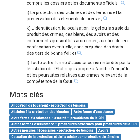
compris les dossiers et les documents officiels ;
j) La protection des victimes et des témoins et la
préservation des éléments de preuve ;
k) L'identification, la localisation, le gel ou la saisie du
produit des crimes, des biens, des avoirs et des
instruments qui sont liés aux crimes, aux fins de leur
confiscation éventuelle, sans préjudice des droits
des tiers de bonne foi ; et
l) Toute autre forme d'assistance non interdite par la
législation de l'État requis propre à faciliter l'enquête
et les poursuites relatives aux crimes relevant de la
compétence de la Cour.
Mots clés
Allocation de logement - protection de témoins
Atteintes à la protection des témoins
Autre forme d’assistance
Autre forme d’assistance – autorité – procédures de la CPI
Autres formes d’assistance – procédures nationales pour procédures de la CPI
Autres mesures nécessaires - protection de témoins
Avoirs
Cessation de la protection et de l'assistance - protection de témoins