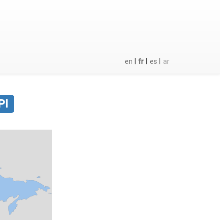
|
|
|
en
fr
es
ar
PI