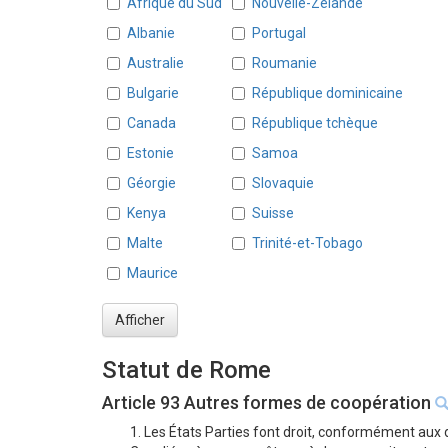
Afrique du Sud
Nouvelle-Zélande
Albanie
Portugal
Australie
Roumanie
Bulgarie
République dominicaine
Canada
République tchèque
Estonie
Samoa
Géorgie
Slovaquie
Kenya
Suisse
Malte
Trinité-et-Tobago
Maurice
Afficher
Statut de Rome
Article 93 Autres formes de coopération
1. Les États Parties font droit, conformément aux 