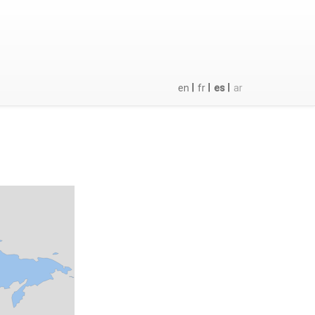
|
|
|
en
fr
es
ar