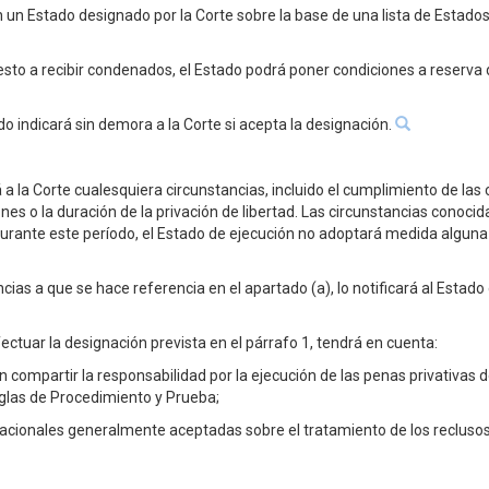
 en un Estado designado por la Corte sobre la base de una lista de Esta
sto a recibir condenados, el Estado podrá poner condiciones a reserva 
o indicará sin demora a la Corte si acepta la designación.
á a la Corte cualesquiera circunstancias, incluido el cumplimiento de la
es o la duración de la privación de libertad. Las circunstancias conoci
urante este período, el Estado de ejecución no adoptará medida alguna q
ancias a que se hace referencia en el apartado (a), lo notificará al Esta
efectuar la designación prevista en el párrafo 1, tendrá en cuenta:
n compartir la responsabilidad por la ejecución de las penas privativas 
eglas de Procedimiento y Prueba;
nacionales generalmente aceptadas sobre el tratamiento de los recluso