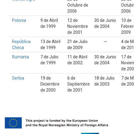
Octubre de
Octubr
2006
2006
Polonia
9 de Abril
12 de
30 de Junio
10 de
de 1999
Noviembre
de 2004
Febrer
de 2001
2009
República
13 de Abril
21 de Julio
—
4 de 
Checa
de 1999
de 2009
de 20
Rumania
7 de Julio
11 de Abril
30 de Junio
17 de
de 1999
de 2002
de 2004
Novie
de 20
Serbia
19 de
6 de
18 de Julio
7 de 
Diciembre
Septiembre
de 2003
de 20
de 2000
de 2001