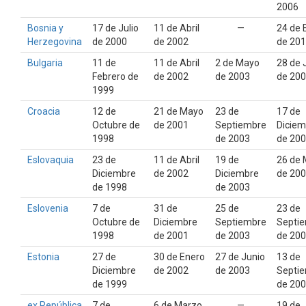
2006
Bosnia y
17 de Julio
11 de Abril
—
24 de 
Herzegovina
de 2000
de 2002
de 20
Bulgaria
11 de
11 de Abril
2 de Mayo
28 de 
Febrero de
de 2002
de 2003
de 20
1999
Croacia
12 de
21 de Mayo
23 de
17 de
Octubre de
de 2001
Septiembre
Diciem
1998
de 2003
de 20
Eslovaquia
23 de
11 de Abril
19 de
26 de
Diciembre
de 2002
Diciembre
de 20
de 1998
de 2003
Eslovenia
7 de
31 de
25 de
23 de
Octubre de
Diciembre
Septiembre
Septi
1998
de 2001
de 2003
de 20
Estonia
27 de
30 de Enero
27 de Junio
13 de
Diciembre
de 2002
de 2003
Septi
de 1999
de 20
ex República
7 de
6 de Marzo
—
19 de