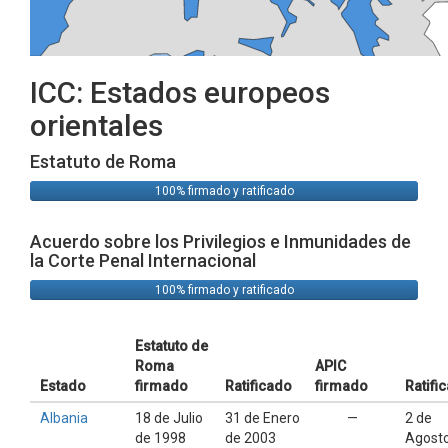
ICC: Estados europeos
orientales
Estatuto de Roma
100% firmado y ratificado
0%
firma
Acuerdo sobre los Privilegios e Inmunidades de
la Corte Penal Internacional
100% firmado y ratificado
0%
firma
Estatuto de
Roma
APIC
Estado
firmado
Ratificado
firmado
Ratifi
Albania
18 de Julio
31 de Enero
—
2 de
de 1998
de 2003
Agost