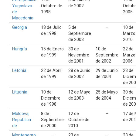
Yugoslava
Octubre de
de 2002
Octubr
de
1998
2005
Macedonia
Georgia
18 de Julio
5 de
—
10 de
de 1998
Septiembre
Marzo
de 2003
2010
Hungría
15 de Enero
30 de
10 de
22 de
de 1999
Noviembre
Septiembre
Marzo
de 2001
de 2002
2006
Letonia
22 de Abril
28 de Junio
29 de Junio
23 de
de 1999
de 2002
de 2004
Diciem
de 20
Lituania
10 de
12 de Mayo
25 de Mayo
30 de
Diciembre
de 2003
de 2004
Diciem
de 1998
de 20
Moldova,
8 de
12 de
—
17 de
República
Septiembre
Octubre de
de 20
de
de 2000
2010
Montenegro
—
23 de
—
23 de