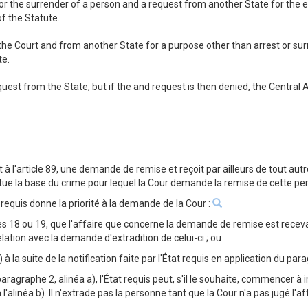
for the surrender of a person and a request from another State for the e
of the Statute.
he Court and from another State for a purpose other than arrest or surre
te.
equest from the State, but if the and request is then denied, the Central A
nt à l'article 89, une demande de remise et reçoit par ailleurs de tout a
 la base du crime pour lequel la Cour demande la remise de cette personn
at requis donne la priorité à la demande de la Cour :
rticles 18 ou 19, que l'affaire que concerne la demande de remise est rec
elation avec la demande d'extradition de celui-ci ; ou
 a) à la suite de la notification faite par l'État requis en application du pa
 paragraphe 2, alinéa a), l'État requis peut, s'il le souhaite, commencer à
alinéa b). Il n'extrade pas la personne tant que la Cour n'a pas jugé l'