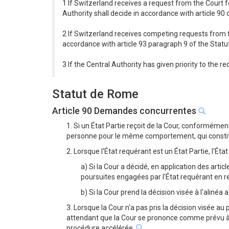
1 If Switzerland receives a request from the Court 
Authority shall decide in accordance with article 90 
2 If Switzerland receives competing requests from t
accordance with article 93 paragraph 9 of the Statu
3 If the Central Authority has given priority to the r
Statut de Rome
Article 90 Demandes concurrentes
1. Si un État Partie reçoit de la Cour, conforméme
personne pour le même comportement, qui constitue
2. Lorsque l'État requérant est un État Partie, l'Ét
a) Si la Cour a décidé, en application des a
poursuites engagées par l'État requérant en r
b) Si la Cour prend la décision visée à l'alinéa
3. Lorsque la Cour n'a pas pris la décision visée au
attendant que la Cour se prononce comme prévu à l'
procédure accélérée.