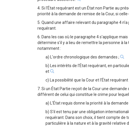
4. Si l'État requérant est un État non Partie au pré
priorité à la demande de remise de la Cour, si celle-
5. Quand une affaire relevant du paragraphe 4 n'a pas
requérant.
6. Dans les cas où le paragraphe 4 s'applique mais q
détermine s'il y a lieu de remettre la personne à la
notamment :
a) L'ordre chronologique des demandes ;
b) Les intérêts de l'État requérant, en particu
et
c) La possibilité que la Cour et l'État requé
7. Si un État Partie reçoit de la Cour une demand
différent de celui qui constitue le crime pour lequ
a) L'État requis donne la priorité à la demand
b) S'il est tenu par une obligation internationale
requérant. Dans son choix, il tient compte de
particulière à la nature et à la gravité rela