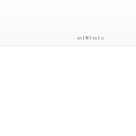
|
|
|
en
fr
es
ar