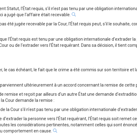
sent Statut, l'État requis, s'il n'est pas tenu par une obligation internationa
ci a jugé que l'affaire était recevable.
 été jugée recevable par la Cour, l'État requis peut, s'il le souhaite, 
ue l'État requis est tenu par une obligation internationale d'extrader la p
 Cour ou de l'extrader vers l'État requérant. Dans sa décision, il tient c
lier, le cas échéant, le fait que le crime a été commis sur son territoire e
rant parviennent ultérieurement à un accord concernant la remise de cett
e de remise et reçoit par ailleurs d'un autre État une demande d'extra
el la Cour demande la remise :
e de la Cour s'il n'est pas tenu par une obligation internationale d'extrader
 d'extrader la personne vers l'État requérant, l'État requis soit remet cet
 toutes les considérations pertinentes, notamment celles qui sont éno
tive du comportement en cause.