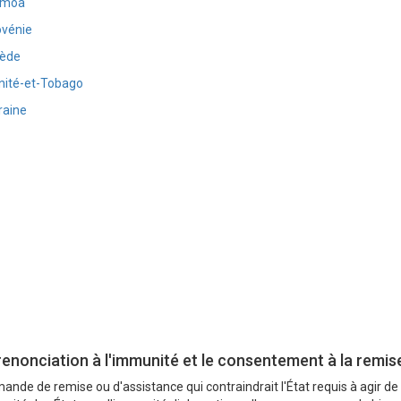
amoa
ovénie
ède
inité-et-Tobago
raine
 renonciation à l'immunité et le consentement à la remi
ande de remise ou d'assistance qui contraindrait l'État requis à agir de 