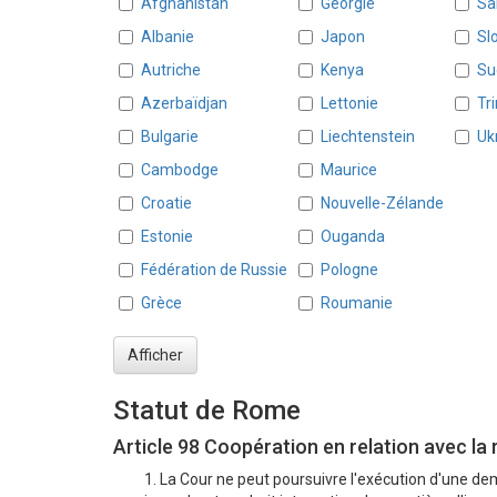
Afghanistan
Géorgie
S
Albanie
Japon
Sl
Autriche
Kenya
Su
Azerbaïdjan
Lettonie
Tr
Bulgarie
Liechtenstein
Uk
Cambodge
Maurice
Croatie
Nouvelle-Zélande
Estonie
Ouganda
Fédération de Russie
Pologne
Grèce
Roumanie
Afficher
Statut de Rome
Article 98 Coopération en relation avec la
1. La Cour ne peut poursuivre l'exécution d'une dem