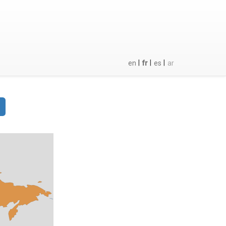
|
|
|
en
fr
es
ar