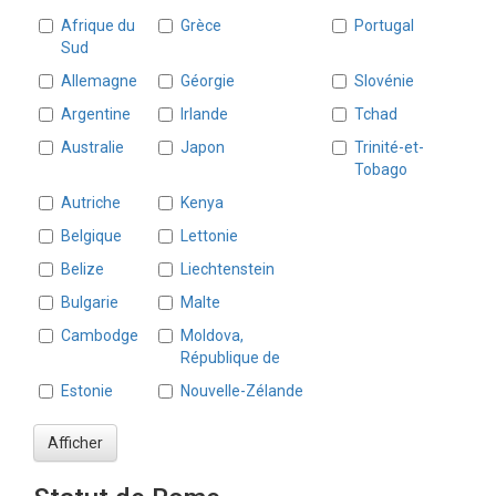
Pays
Afrique du
Grèce
Portugal
Sud
Allemagne
Géorgie
Slovénie
Argentine
Irlande
Tchad
Australie
Japon
Trinité-et-
Tobago
Autriche
Kenya
Belgique
Lettonie
Belize
Liechtenstein
Bulgarie
Malte
Cambodge
Moldova,
République de
Estonie
Nouvelle-Zélande
Afficher