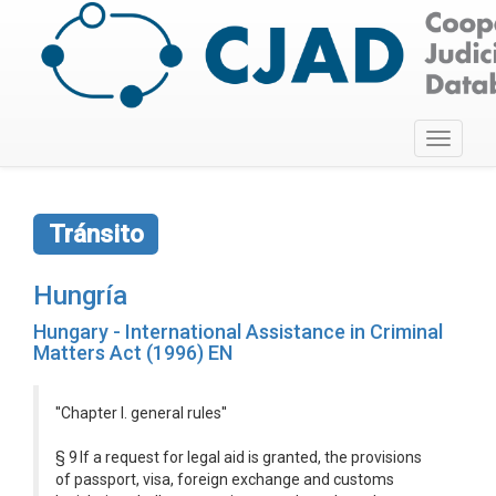
Toggle
navigati
Tránsito
Hungría
Hungary - International Assistance in Criminal
Matters Act (1996) EN
''Chapter I. general rules''
§ 9 If a request for legal aid is granted, the provisions
of passport, visa, foreign exchange and customs