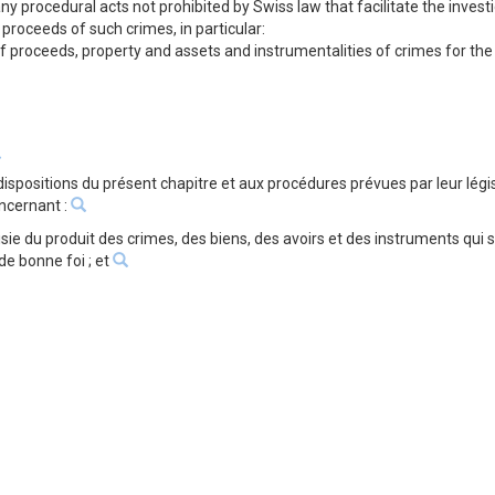
y procedural acts not prohibited by Swiss law that facilitate the invest
 proceeds of such crimes, in particular:
e of proceeds, property and assets and instrumentalities of crimes for th
dispositions du présent chapitre et aux procédures prévues par leur lé
oncernant :
a saisie du produit des crimes, des biens, des avoirs et des instruments qui 
 de bonne foi ; et