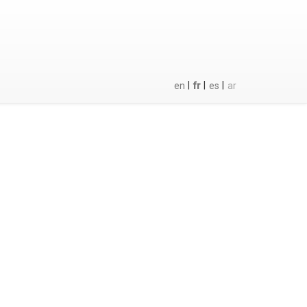
|
|
|
en
fr
es
ar