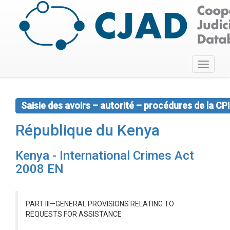
Toggle
navigati
Saisie des avoirs – autorité – procédures de la CPI
République du Kenya
Kenya - International Crimes Act
2008 EN
PART III—GENERAL PROVISIONS RELATING TO
REQUESTS FOR ASSISTANCE