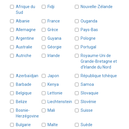
Pays
Afrique du
Fidji
Nouvelle-Zélande
Sud
Albanie
France
Ouganda
Allemagne
Grèce
Pays-Bas
Argentine
Guyana
Pologne
Australie
Géorgie
Portugal
Autriche
Irlande
Royaume-Uni de
Grande-Bretagne et
d'Irlande du Nord
Azerbaïdjan
Japon
République tchèque
Barbade
Kenya
Samoa
Belgique
Lettonie
Slovaquie
Belize
Liechtenstein
Slovénie
Bosnie-
Mali
Suisse
Herzégovine
Bulgarie
Malte
Suède