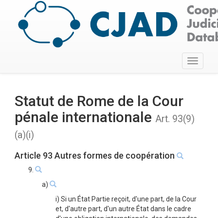
Toggle
navigati
Statut de Rome de la Cour
pénale internationale
Art. 93(9)
(a)(i)
Article 93 Autres formes de coopération
9.
a)
i) Si un État Partie reçoit, d'une part, de la Cour
et, d'autre part, d'un autre État dans le cadre