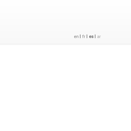
|
|
|
en
fr
es
ar