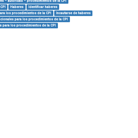
es – autoridad – procedimientos de la CPI
 CPI
Haberes
Identificar haberes
para los procedimientos de la CPI
Incautarse de haberes
acionales para los procedimientos de la CPI
es para los procedimientos de la CPI