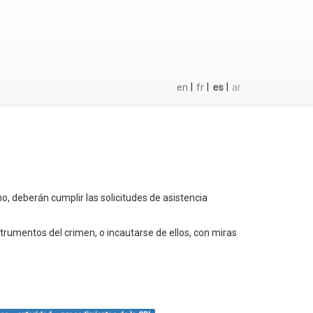
|
|
|
en
fr
es
ar
o, deberán cumplir las solicitudes de asistencia
nstrumentos del crimen, o incautarse de ellos, con miras