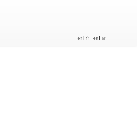
|
|
|
en
fr
es
ar