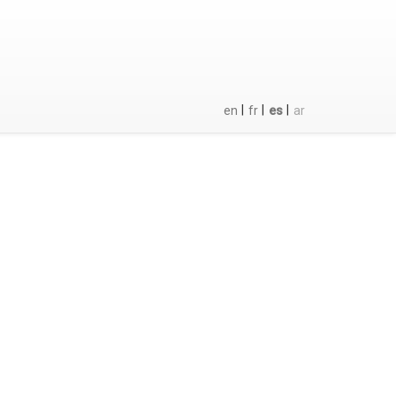
|
|
|
en
fr
es
ar