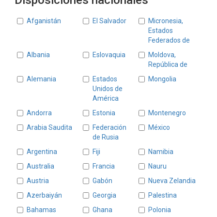
Disposiciones nacionales
Estados
Afganistán
El Salvador
Micronesia,
Estados
Federados de
Albania
Eslovaquia
Moldova,
República de
Alemania
Estados
Mongolia
Unidos de
América
Andorra
Estonia
Montenegro
Arabia Saudita
Federación
México
de Rusia
Argentina
Fiji
Namibia
Australia
Francia
Nauru
Austria
Gabón
Nueva Zelandia
Azerbaiyán
Georgia
Palestina
Bahamas
Ghana
Polonia