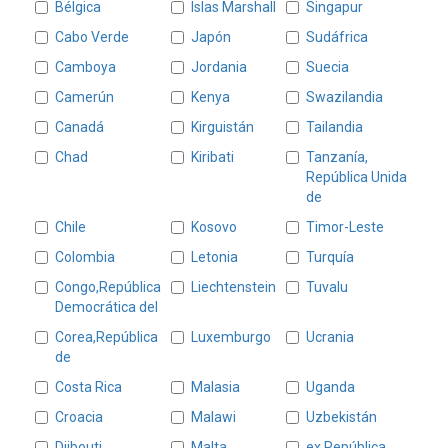
Bélgica
Islas Marshall
Singapur
Cabo Verde
Japón
Sudáfrica
Camboya
Jordania
Suecia
Camerún
Kenya
Swazilandia
Canadá
Kirguistán
Tailandia
Chad
Kiribati
Tanzanía,
República Unida
de
Chile
Kosovo
Timor-Leste
Colombia
Letonia
Turquía
Congo,República
Liechtenstein
Tuvalu
Democrática del
Corea,República
Luxemburgo
Ucrania
de
Costa Rica
Malasia
Uganda
Croacia
Malawi
Uzbekistán
Djibouti
Malta
ex República