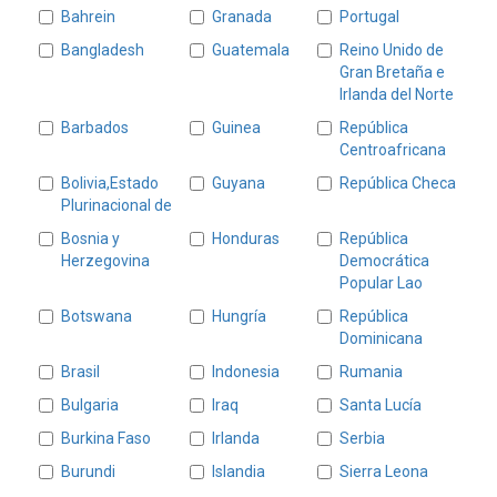
Bahrein
Granada
Portugal
Bangladesh
Guatemala
Reino Unido de
Gran Bretaña e
Irlanda del Norte
Barbados
Guinea
República
Centroafricana
Bolivia,Estado
Guyana
República Checa
Plurinacional de
Bosnia y
Honduras
República
Herzegovina
Democrática
Popular Lao
Botswana
Hungría
República
Dominicana
Brasil
Indonesia
Rumania
Bulgaria
Iraq
Santa Lucía
Burkina Faso
Irlanda
Serbia
Burundi
Islandia
Sierra Leona