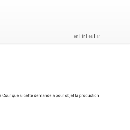
|
|
|
en
fr
es
ar
 la Cour que si cette demande a pour objet la production