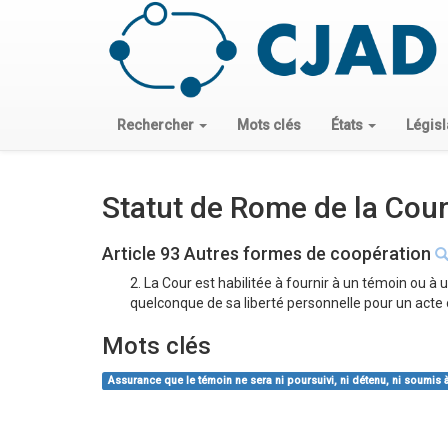
Rechercher
Mots clés
États
Législ
Statut de Rome de la Cour
Article 93 Autres formes de coopération
2. La Cour est habilitée à fournir à un témoin ou a
quelconque de sa liberté personnelle pour un acte ou
Mots clés
Assurance que le témoin ne sera ni poursuivi, ni détenu, ni soumis 