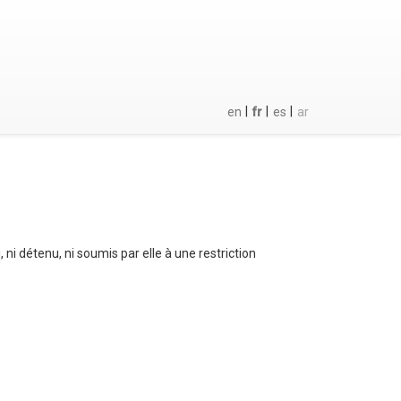
|
|
|
en
fr
es
ar
 ni détenu, ni soumis par elle à une restriction