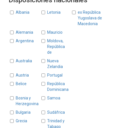
Disposiciones nacionales
Estados
Albania
Letonia
ex República
Yugoslava de
Macedonia
Alemania
Mauricio
Argentina
Moldova,
República
de
Australia
Nueva
Zelandia
Austria
Portugal
Belice
República
Dominicana
Bosnia y
Samoa
Herzegovina
Bulgaria
Sudáfrica
Grecia
Trinidad y
Tabago