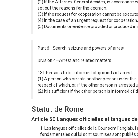
(2) If the Attorney-General decides, in accordance w
set out the reasons for the decision.
(3) If the request for cooperation cannot be executed
(4) In the case of an urgent request for cooperation
(5) Documents or evidence provided or produced in r
Part 6—Search, seizure and powers of arrest
Division 4—Arrest and related matters
131 Persons to be informed of grounds of arrest
(1) A person who arrests another person under this A
respect of which, or, if the other person is arrested
(2) It is sufficient if the other person is informed o
Statut de Rome
Article 50 Langues officielles et langues de
1. Les langues officielles de la Cour sont l'anglais, l
fondamentales qui lui sont soumises sont publiés da