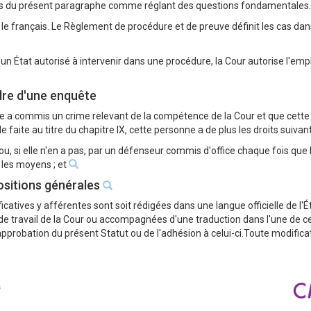
 fins du présent paragraphe comme réglant des questions fondamentales.
t le français. Le Règlement de procédure et de preuve définit les cas da
un État autorisé à intervenir dans une procédure, la Cour autorise l'emp
dre d'une enquête
e a commis un crime relevant de la compétence de la Cour et que cette pe
faite au titre du chapitre IX, cette personne a de plus les droits suivants,
 ou, si elle n'en a pas, par un défenseur commis d'office chaque fois que le
s les moyens ; et
ositions générales
ficatives y afférentes sont soit rédigées dans une langue officielle de 
 de travail de la Cour ou accompagnées d'une traduction dans l'une de ces 
approbation du présent Statut ou de l'adhésion à celui-ci.Toute modific