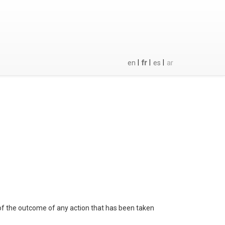
|
|
|
en
fr
es
ar
 of the outcome of any action that has been taken