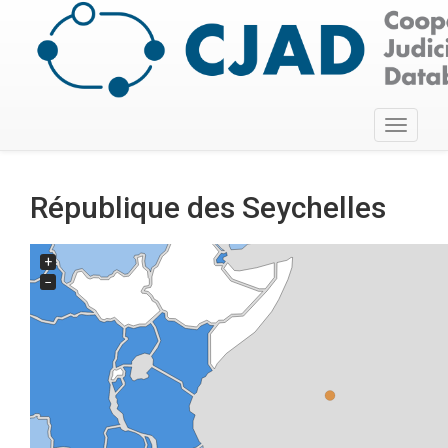
Toggle
navigati
République des Seychelles
+
−