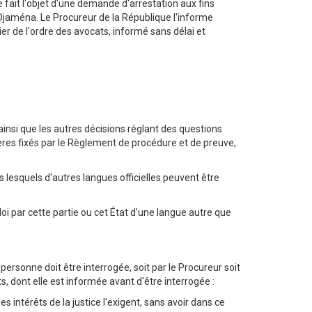
le fait l'objet d'une demande d'arrestation aux fins
’Djaména. Le Procureur de la République l'informe
er de l'ordre des avocats, informé sans délai et
r ainsi que les autres décisions réglant des questions
̀res fixés par le Règlement de procédure et de preuve,
ns lesquels d'autres langues officielles peuvent être
loi par cette partie ou cet État d'une langue autre que
rsonne doit être interrogée, soit par le Procureur soit
 dont elle est informée avant d'être interrogée :
s intérêts de la justice l'exigent, sans avoir dans ce