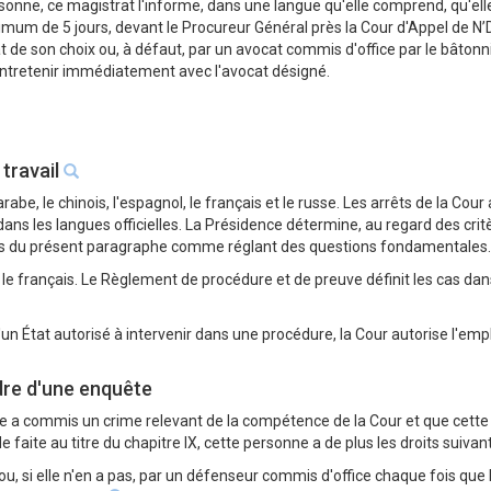
te personne, ce magistrat l'informe, dans une langue qu'elle comprend, qu'el
imum de 5 jours, devant le Procureur Général près la Cour d'Appel de N
t de son choix ou, à défaut, par un avocat commis d'office par le bâtonni
entretenir immédiatement avec l'avocat désigné.
 travail
'arabe, le chinois, l'espagnol, le français et le russe. Les arrêts de la Cou
ns les langues officielles. La Présidence détermine, au regard des crite
 fins du présent paragraphe comme réglant des questions fondamentales.
t le français. Le Règlement de procédure et de preuve définit les cas da
un État autorisé à intervenir dans une procédure, la Cour autorise l'emp
dre d'une enquête
e a commis un crime relevant de la compétence de la Cour et que cette pe
faite au titre du chapitre IX, cette personne a de plus les droits suivants,
 ou, si elle n'en a pas, par un défenseur commis d'office chaque fois que le