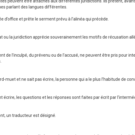
́s peuvent être attachés aux différentes juridictions. Ils prêtent, ava
nes parlant des langues différentes.
 d’office et prête le serment prévu à l’alinéa qui précède.
trat ou la juridiction apprécie souverainement les motifs de récusation alle
de l’inculpé, du prévenu ou de l’accusé, ne peuvent être pris pour inte
.
 sourd-muet et ne sait pas écrire, la personne qui a le plus l’habitude de c
nt écrire, les questions et les réponses sont faites par écrit par l’intermé
nt, un traducteur est désigné.