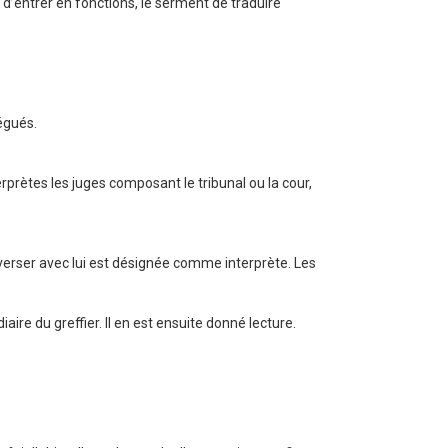
nt d’entrer en fonctions, le serment de traduire
́gués.
rprètes les juges composant le tribunal ou la cour,
onverser avec lui est désignée comme interprète. Les
diaire du greffier. Il en est ensuite donné lecture.