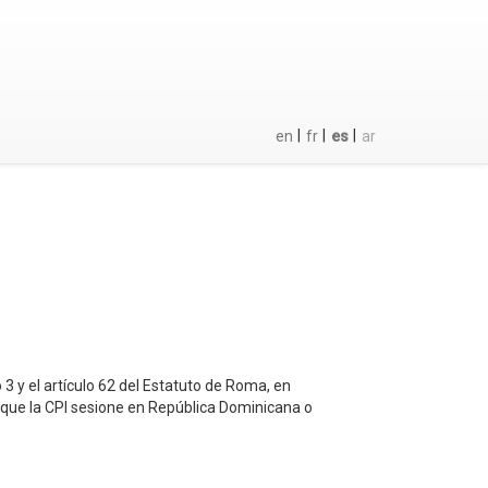
|
|
|
en
fr
es
ar
 3 y el artículo 62 del Estatuto de Roma, en
a, que la CPI sesione en República Dominicana o