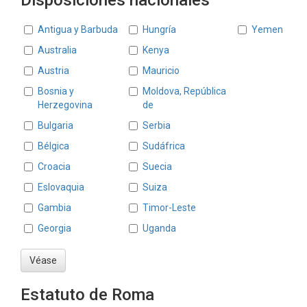
Disposiciones nacionales
Estados
Antigua y Barbuda
Hungría
Yemen
Australia
Kenya
Austria
Mauricio
Bosnia y
Moldova, República
Herzegovina
de
Bulgaria
Serbia
Bélgica
Sudáfrica
Croacia
Suecia
Eslovaquia
Suiza
Gambia
Timor-Leste
Georgia
Uganda
Véase
Estatuto de Roma