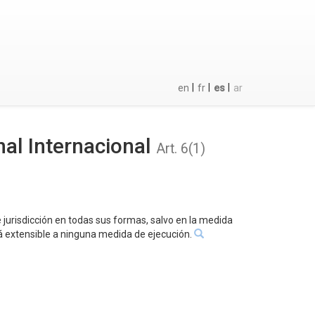
|
|
|
en
fr
es
ar
nal Internacional
Art. 6(1)
 jurisdicción en todas sus formas, salvo en la medida
á extensible a ninguna medida de ejecución.