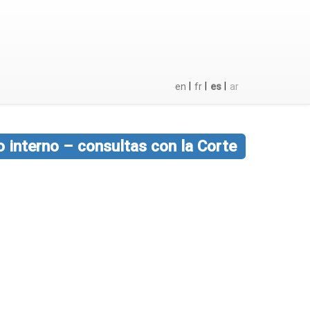
|
|
|
en
fr
es
ar
o interno – consultas con la Corte