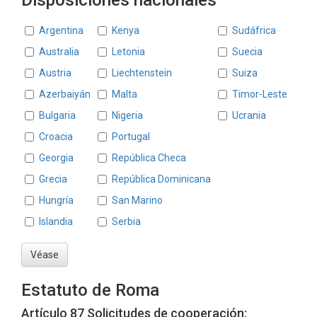
Disposiciones nacionales
Estados
Argentina
Kenya
Sudáfrica
Australia
Letonia
Suecia
Austria
Liechtenstein
Suiza
Azerbaiyán
Malta
Timor-Leste
Bulgaria
Nigeria
Ucrania
Croacia
Portugal
Georgia
República Checa
Grecia
República Dominicana
Hungría
San Marino
Islandia
Serbia
Véase
Estatuto de Roma
Artículo 87 Solicitudes de cooperación: