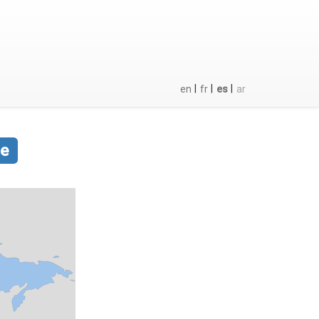
|
|
|
en
fr
es
ar
le