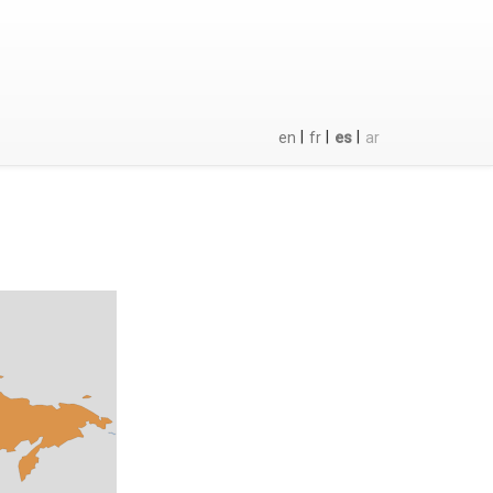
|
|
|
en
fr
es
ar